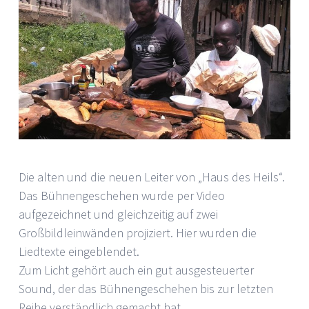
Die alten und die neuen Leiter von „Haus des Heils“.
Das Bühnengeschehen wurde per Video
aufgezeichnet und gleichzeitig auf zwei
Großbildleinwänden projiziert. Hier wurden die
Liedtexte eingeblendet.
Zum Licht gehört auch ein gut ausgesteuerter
Sound, der das Bühnengeschehen bis zur letzten
Reihe verständlich gemacht hat.